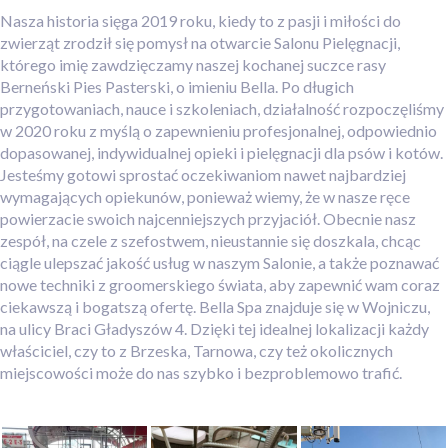
Nasza historia sięga 2019 roku, kiedy to z pasji i miłości do
zwierząt zrodził się pomysł na otwarcie Salonu Pielęgnacji,
którego imię zawdzięczamy naszej kochanej suczce rasy
Berneński Pies Pasterski, o imieniu Bella. Po długich
przygotowaniach, nauce i szkoleniach, działalność rozpoczęliśmy
w 2020 roku z myślą o zapewnieniu profesjonalnej, odpowiednio
dopasowanej, indywidualnej opieki i pielęgnacji dla psów i kotów.
Jesteśmy gotowi sprostać oczekiwaniom nawet najbardziej
wymagających opiekunów, ponieważ wiemy, że w nasze ręce
powierzacie swoich najcenniejszych przyjaciół. Obecnie nasz
zespół, na czele z szefostwem, nieustannie się doszkala, chcąc
ciągle ulepszać jakość usług w naszym Salonie, a także poznawać
nowe techniki z groomerskiego świata, aby zapewnić wam coraz
ciekawszą i bogatszą ofertę. Bella Spa znajduje się w Wojniczu,
na ulicy Braci Gładyszów 4. Dzięki tej idealnej lokalizacji każdy
właściciel, czy to z Brzeska, Tarnowa, czy też okolicznych
miejscowości może do nas szybko i bezproblemowo trafić.